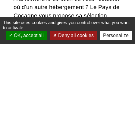
où d'un autre hébergement ? Le Pays de
Cocagne vous propose sa sélection
This site uses cookies and gives you control over what you want
d'établissements !
to activate
OK, accept all
Deny all cookies
Personalize
RDV sur
:
https://www.lepaysdecocagne.fr/heberg
ements/
Nous contacter
Commune de Puylaurens
1 rue de la Mairie