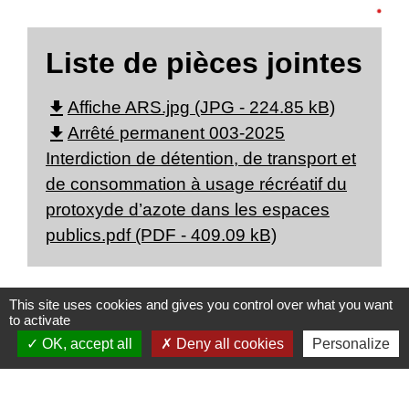
Liste de pièces jointes
file_download
Affiche ARS.jpg (JPG - 224.85 kB)
file_download
Arrêté permanent 003-2025
Interdiction de détention, de transport et
de consommation à usage récréatif du
protoxyde d’azote dans les espaces
publics.pdf (PDF - 409.09 kB)
This site uses cookies and gives you control over what you want
to activate
OK, accept all
Deny all cookies
Personalize
Nous contacter