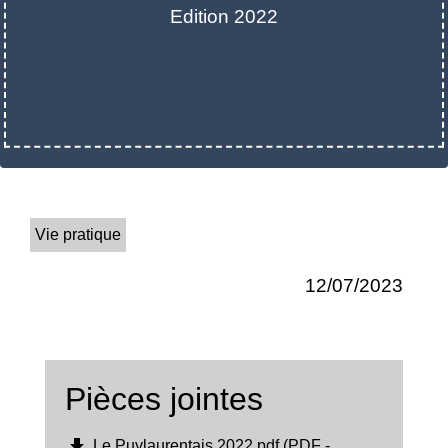
Edition 2022
Vie pratique
12/07/2023
Pièces jointes
file_download
Le Puylaurentais 2022.pdf (PDF -