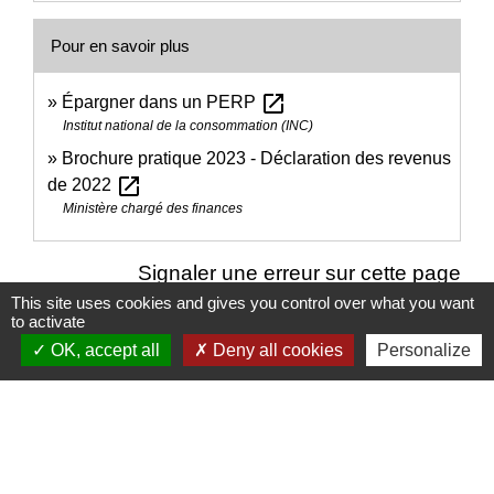
Pour en savoir plus
open_in_new
Épargner dans un PERP
Institut national de la consommation (INC)
Brochure pratique 2023 - Déclaration des revenus
open_in_new
de 2022
Ministère chargé des finances
Signaler une erreur sur cette page
This site uses cookies and gives you control over what you want
to activate
OK, accept all
Deny all cookies
Personalize
Nous contacter
Commune de Puylaurens
1 rue de la Mairie