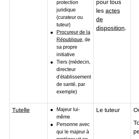
pour tous
protection
juridique
les
actes
(curateur ou
de
tuteur)
disposition
.
Procureur de la
République
, de
sa propre
initiative
Tiers (médecin,
directeur
d'établissement
de santé, par
exemple)
Tutelle
Majeur lui-
Le tuteur
Ou
même
To
Personne avec
p
qui le majeur à