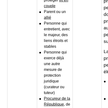
protéger
vit en
p
couple
p
Parent ou un
d
allié
pr
Personne qui
a
entretient, avec
p
le majeur, des
liens étroits et
su
stables
L
Personne qui
p
exerce déjà
une autre
pe
mesure de
él
protection
juridique
(curateur ou
tuteur)
Procureur de la
République
, de