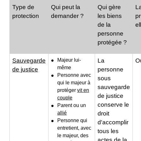
Type de
Qui peut la
Qui gère
L
protection
demander ?
les biens
pr
de la
el
personne
protégée ?
Sauvegarde
Majeur lui-
La
O
même
de justice
personne
Personne avec
sous
qui le majeur à
sauvegarde
protéger
vit en
de justice
couple
conserve le
Parent ou un
allié
droit
Personne qui
d'accomplir
entretient, avec
tous les
le majeur, des
actes de la