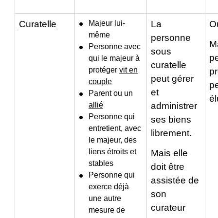
Curatelle
Majeur lui-
La
Ou
même
personne
Ma
Personne avec
sous
p
qui le majeur à
curatelle
protéger
vit en
p
peut gérer
couple
pe
et
Parent ou un
él
allié
administrer
Personne qui
ses biens
entretient, avec
librement.
le majeur, des
liens étroits et
Mais elle
stables
doit être
Personne qui
assistée de
exerce déjà
son
une autre
curateur
mesure de