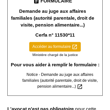
assignment
FORMULAIRE
Demande au juge aux affaires
familiales (autorité parentale, droit de
visite, pension alimentaire...)
Cerfa n° 11530*11
open_in_new
Accéder au formulaire
Ministère chargé de la justice
Pour vous aider à remplir le formulaire :
Notice - Demande au juge aux affaires
familiales (autorité parentale, droit de visite,
open_in_new
pension alimentaire...)
L'avocat n'est pas obligatoire
pour cette