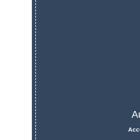
A
Acc