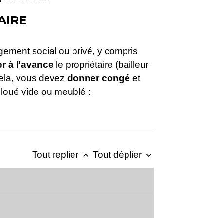
AIRE
ogement social ou privé, y compris
r à l'avance
le propriétaire (bailleur
 cela, vous devez
donner congé
et
 loué vide ou meublé :
Tout replier
Tout déplier
keyboard_arrow_up
keyboard_arrow_down