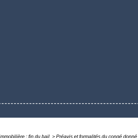
immobilière : fin du bail
>
Préavis et formalités du congé donné 