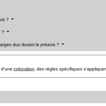
vis ?
é ?
harges dus durant le préavis ?
u d'une
colocation
, des règles spécifiques s'appliquen