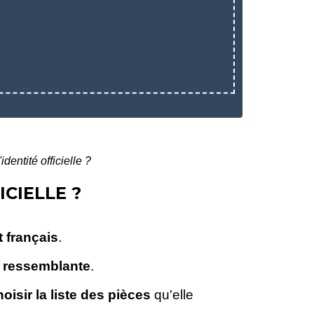
dentité officielle ?
ICIELLE ?
t français
.
t
ressemblante
.
hoisir la liste des pièces
qu'elle