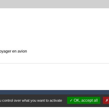
oyager en avion
Nous contacter
 control over what you want to activate
OK, accept all
Commune de Puylaurens