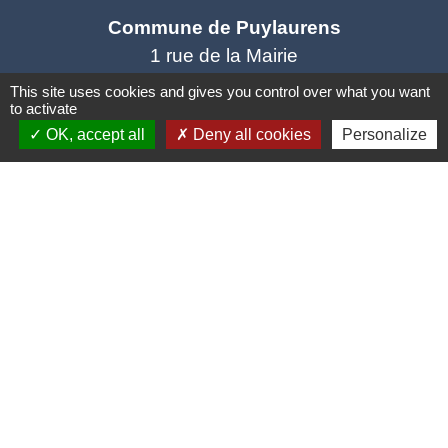
Commune de Puylaurens
1 rue de la Mairie
81700 Puylaurens - FRANCE
This site uses cookies and gives you control over what you want
to activate
+33 5 63 75 00 18
OK, accept all
Deny all cookies
Personalize
Contact par formulaire
Mentions légales
-
Politique de confidentialité
-
Accessibilité
-
Plan du site
-
Gestion des cookies