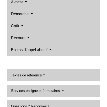
Avocat
Démarche
Coût
Recours
En cas d'appel abusif
Textes de référence
Services en ligne et formulaires
Questions ? Réponses !