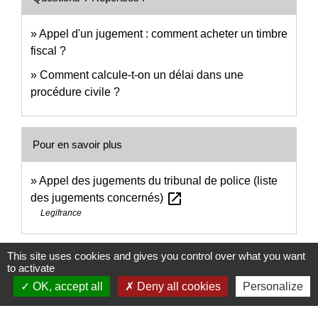
Appel d'un jugement : comment acheter un timbre
fiscal ?
Comment calcule-t-on un délai dans une
procédure civile ?
Pour en savoir plus
Appel des jugements du tribunal de police (liste
open_in_new
des jugements concernés)
Legifrance
Signaler une erreur sur cette page
This site uses cookies and gives you control over what you want
to activate
OK, accept all
Deny all cookies
Personalize