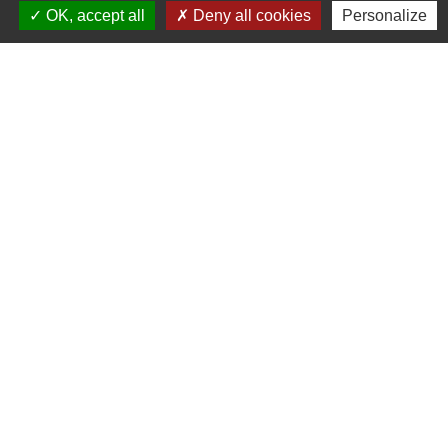
OK, accept all
Deny all cookies
Personalize
Nous contacter
Commune de Puylaurens
1 rue de la Mairie
81700 Puylaurens - FRANCE
+33 5 63 75 00 18
Contact par formulaire
Mentions légales
-
Politique de confidentialité
-
-
-