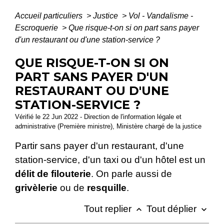
Accueil particuliers
>
Justice
>
Vol - Vandalisme -
Escroquerie
>
Que risque-t-on si on part sans payer
d'un restaurant ou d'une station-service ?
QUE RISQUE-T-ON SI ON
PART SANS PAYER D'UN
RESTAURANT OU D'UNE
STATION-SERVICE ?
Vérifié le 22 Jun 2022 - Direction de l'information légale et
administrative (Première ministre), Ministère chargé de la justice
Partir sans payer d'un restaurant, d'une
station-service, d'un taxi ou d'un hôtel est un
délit de filouterie
. On parle aussi de
grivèlerie
ou de
resquille
.
Tout replier
Tout déplier
keyboard_arrow_up
keyboard_arrow_down