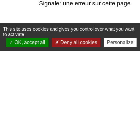
Signaler une erreur sur cette page
This site uses cookies and gives you control over what you want
to activate
Nous contacter
OK, accept all
Deny all cookies
Personalize
Commune de Puylaurens
1 rue de la Mairie
81700 Puylaurens - FRANCE
+33 5 63 75 00 18
Contact par formulaire
Mentions légales
-
Politique de confidentialité
-