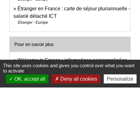
Étranger en France : carte de séjour pluriannuelle -
salarié détaché ICT
Étranger - Europe
Pour en savoir plus
Welcome to France : informations personnalisées
This site uses cookies and gives you control over what you want
open_in_new
pour votre installation en France
to activate
Business France
OK, accept all
Deny all cookies
Personalize
Signaler une erreur sur cette page
Nous contacter