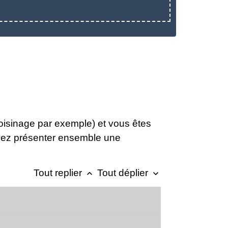
 voisinage par exemple) et vous êtes
uvez présenter ensemble une
Tout replier
Tout déplier
keyboard_arrow_up
keyboard_arrow_down