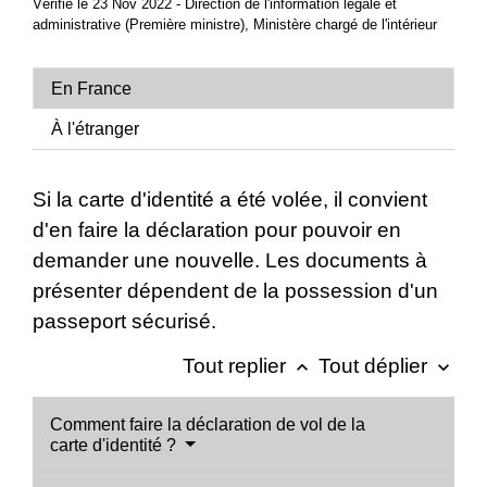
Vérifié le 23 Nov 2022 - Direction de l'information légale et
administrative (Première ministre), Ministère chargé de l'intérieur
En France
À l'étranger
Si la carte d'identité a été volée, il convient
d'en faire la déclaration pour pouvoir en
demander une nouvelle. Les documents à
présenter dépendent de la possession d'un
passeport sécurisé.
Tout replier
Tout déplier
keyboard_arrow_up
keyboard_arrow_down
Comment faire la déclaration de vol de la
carte d'identité ?