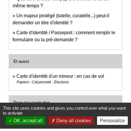
même temps ?
Un majeur protégé (tutelle, curatelle...) peut-il
demander un titre d'identité ?
Carte d'identité / Passeport : comment remplir le
formulaire ou la pré-demande ?
Et aussi
Carte d'identité d'un mineur : en cas de vol
Papiers - Citoyenneté - Élections
Pour en savoir plus
This site uses cookies and gives you control over what you want
to activate
Consuls honoraires habilités à remettre les cartes
OK, accept all
Deny all cookies
Personalize
open_in_new
d'identité et les passeports
Legifrance