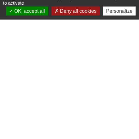
to activate
Commune de Puylaurens
OK, accept all
Deny all cookies
Personalize
1 rue de la Mairie
81700 Puylaurens - FRANCE
+33 5 63 75 00 18
Contact par formulaire
Mentions légales
-
Politique de confidentialité
-
Accessibilité
-
Plan du site
-
Gestion des cookies