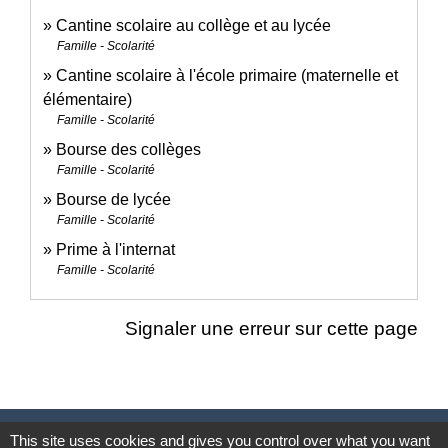
Cantine scolaire au collège et au lycée
Famille - Scolarité
Cantine scolaire à l'école primaire (maternelle et
élémentaire)
Famille - Scolarité
Bourse des collèges
Famille - Scolarité
Bourse de lycée
Famille - Scolarité
Prime à l'internat
Famille - Scolarité
Signaler une erreur sur cette page
Nous contacter
This site uses cookies and gives you control over what you want