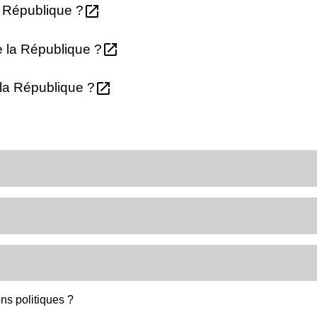
open_in_new
a République ?
open_in_new
e la République ?
open_in_new
 la République ?
ons politiques ?