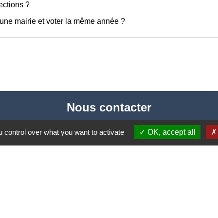
ections ?
 d'une mairie et voter la même année ?
Nous contacter
Commune de Puylaurens
 control over what you want to activate
OK, accept all
1 rue de la Mairie
81700 Puylaurens - FRANCE
+33 5 63 75 00 18
Contact par formulaire