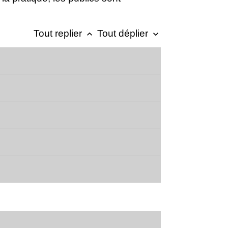
Tout replier
Tout déplier
keyboard_arrow_up
keyboard_arrow_down