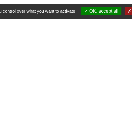
 control over what you want to activate
OK, accept all
Nous contacter
Commune de Puylaurens
1 rue de la Mairie
81700 Puylaurens - FRANCE
+33 5 63 75 00 18
Contact par formulaire
tique de confidentialité
-
Accessibilité
-
Plan du site
Site créé en partenariat avec Réseau des Communes