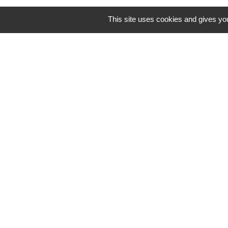
This site uses cookies and gives you
Mentions légales
-
Poli