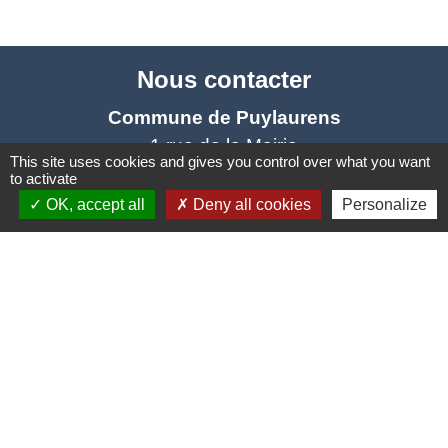
Nous contacter
Commune de Puylaurens
1 rue de la Mairie
This site uses cookies and gives you control over what you want
81700 Puylaurens - FRANCE
to activate
+33 5 63 75 00 18
OK, accept all
Deny all cookies
Personalize
Contact par formulaire
Mentions légales
-
Politique de confidentialité
-
Accessibilité
-
Plan du site
-