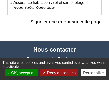
Assurance habitation : vol et cambriolage
Argent - Impôts - Consommation
Signaler une erreur sur cette page
Nous contacter
Commune de Puylaurens
This site uses cookies and gives you control over what you want
1 rue de la Mairie
to activate
81700 Puylaurens - FRANCE
OK, accept all
Deny all cookies
Personalize
+33 5 63 75 00 18
Contact par formulaire