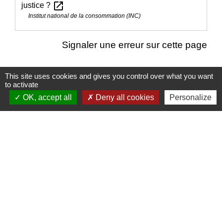
open_in_new
justice ?
Institut national de la consommation (INC)
Signaler une erreur sur cette page
This site uses cookies and gives you control over what you want
to activate
OK, accept all
Deny all cookies
Personalize
Nous contacter
Commune de Puylaurens
1 rue de la Mairie
81700 Puylaurens - FRANCE
+33 5 63 75 00 18
Contact par formulaire