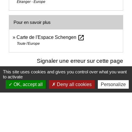
Étranger - Europe
Pour en savoir plus
open_in_new
Carte de l'Espace Schengen
Toute l'Europe
Signaler une erreur sur cette page
This site uses cookies and gives you control over what you want
to activate
OK, accept all
Deny all cookies
Personalize
Nous contacter
Commune de Puylaurens
1 rue de la Mairie
81700 Puylaurens - FRANCE
+33 5 63 75 00 18