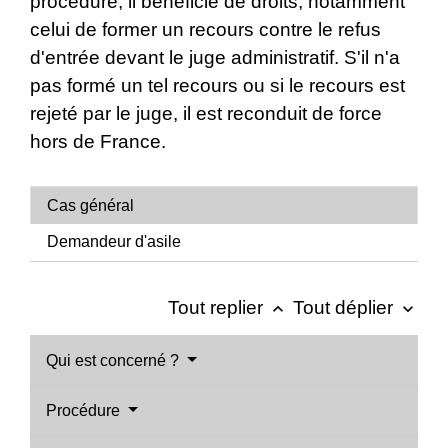
procédure, il bénéficie de droits, notamment
celui de former un recours contre le refus
d'entrée devant le juge administratif. S'il n'a
pas formé un tel recours ou si le recours est
rejeté par le juge, il est reconduit de force
hors de France.
Cas général
Demandeur d'asile
Tout replier
Tout déplier
keyboard_arrow_up
keyboard_arrow_down
Qui est concerné ?
Procédure