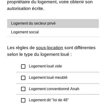
propriétaire du logement, voire obtenir son
autorisation écrite.
Logement du secteur privé
Logement social
Les règles de
sous-location
sont différentes
selon le type du logement loué :
check_box_outline_blank
Logement loué vide
check_box_outline_blank
Logement loué meublé
check_box_outline_blank
Logement conventionné Anah
check_box_outline_blank
Logement dit "loi de 48"