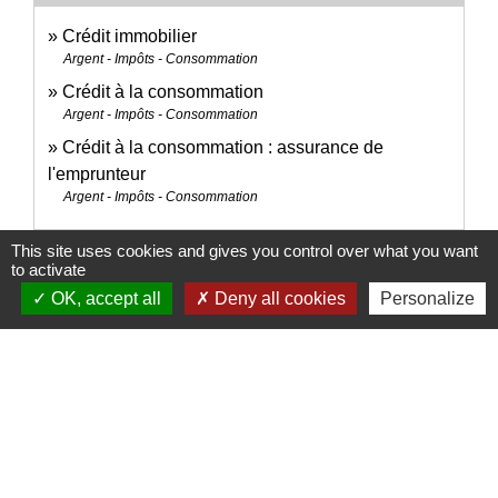
Crédit immobilier
Argent - Impôts - Consommation
Crédit à la consommation
Argent - Impôts - Consommation
Crédit à la consommation : assurance de
l'emprunteur
Argent - Impôts - Consommation
This site uses cookies and gives you control over what you want
to activate
Pour en savoir plus
OK, accept all
Deny all cookies
Personalize
Travaux : quelques conseils pour choisir un
open_in_new
professionnel
Institut national de la consommation (INC)
open_in_new
Taux d'usure actuels
Banque de France