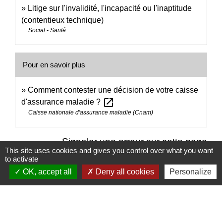
Litige sur l'invalidité, l'incapacité ou l'inaptitude
(contentieux technique)
Social - Santé
Pour en savoir plus
Comment contester une décision de votre caisse
open_in_new
d'assurance maladie ?
Caisse nationale d'assurance maladie (Cnam)
Signaler une erreur sur cette page
This site uses cookies and gives you control over what you want
to activate
OK, accept all
Deny all cookies
Personalize
Nous contacter
Commune de Puylaurens