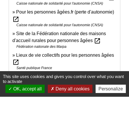
Caisse nationale de solidarité pour l'autonomie (CNSA)
Pour les personnes âgées.fr (perte d'autonomie)
open_in_new
Caisse nationale de solidarité pour l'autonomie (CNSA)
Site de la Fédération nationale des maisons
open_in_new
d'accueil rurales pour personnes âgées
Fédération nationale des Marpa
Lieux de vie collectifs pour les personnes âgées
open_in_new
Santé publique France
This site uses cookies and gives you control over what you want
Quelles garanties sont demandées pour entrer en
to activate
open_in_new
Ehpad ?
OK, accept all
Deny all cookies
Personalize
Caisse nationale de solidarité pour l'autonomie (CNSA)
Signaler une erreur sur cette page