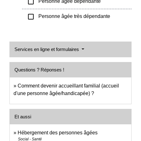
check_box_outline_blank
Personne âgée dépendante
check_box_outline_blank
Personne âgée très dépendante
Services en ligne et formulaires
Questions ? Réponses !
Comment devenir accueillant familial (accueil
d'une personne âgée/handicapée) ?
Et aussi
Hébergement des personnes âgées
Social - Santé