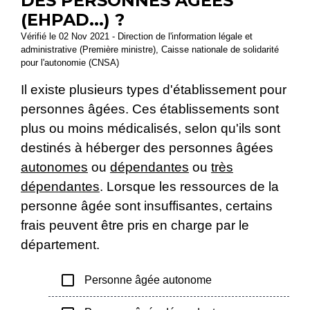
DES PERSONNES ÂGÉES
(EHPAD...) ?
Vérifié le 02 Nov 2021 - Direction de l'information légale et
administrative (Première ministre), Caisse nationale de solidarité
pour l'autonomie (CNSA)
Il existe plusieurs types d'établissement pour
personnes âgées. Ces établissements sont
plus ou moins médicalisés, selon qu'ils sont
destinés à héberger des personnes âgées
autonomes
ou
dépendantes
ou
très
dépendantes
. Lorsque les ressources de la
personne âgée sont insuffisantes, certains
frais peuvent être pris en charge par le
département.
check_box_outline_blank
Personne âgée autonome