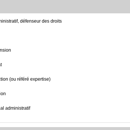
inistratif, défenseur des droits
ension
t
ction (ou référé expertise)
sion
l administratif