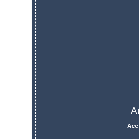
A
Acc