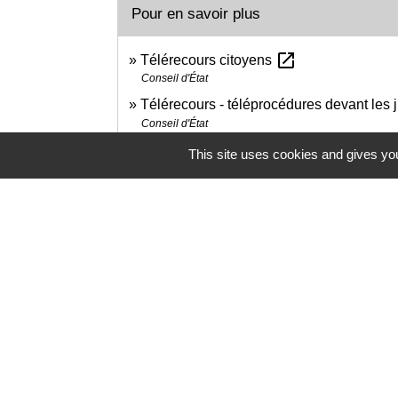
Pour en savoir plus
open_in_new
Télérecours citoyens
Conseil d'État
Télérecours - téléprocédures devant les j
Conseil d'État
Dans quelles situations le recours à un av
This site uses cookies and gives you
Conseil d'État