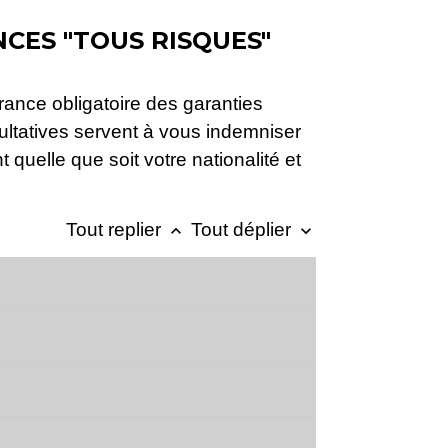
CES "TOUS RISQUES"
rance obligatoire des garanties
acultatives servent à vous indemniser
quelle que soit votre nationalité et
Tout replier
Tout déplier
keyboard_arrow_up
keyboard_arrow_down