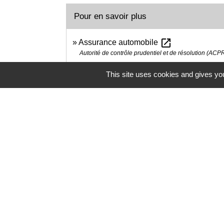
Pour en savoir plus
open_in_new
Assurance automobile
Autorité de contrôle prudentiel et de résolution (ACP
Comparer des assurances sur internet,
This site uses cookies and gives you
Assurance Banque Épargne Infoservice