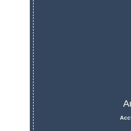
A
Acc