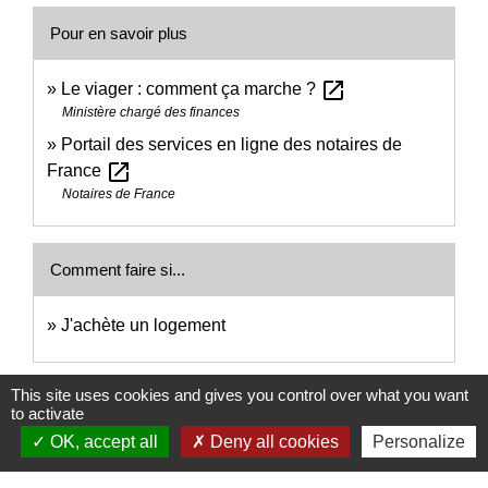
Pour en savoir plus
open_in_new
Le viager : comment ça marche ?
Ministère chargé des finances
Portail des services en ligne des notaires de
open_in_new
France
Notaires de France
Comment faire si...
J'achète un logement
Signaler une erreur sur cette page
This site uses cookies and gives you control over what you want
to activate
OK, accept all
Deny all cookies
Personalize