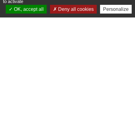
to activate
Commune de Puylaurens
OK, accept all
Deny all cookies
Personalize
1 rue de la Mairie
81700 Puylaurens - FRANCE
+33 5 63 75 00 18
Contact par formulaire
Mentions légales
-
Politique de confidentialité
-
Accessibilité
-
Plan du site
-
Gestion des cookies