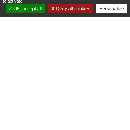
to activate
Signaler une erreur sur cette page
OK, accept all
Deny all cookies
Personalize
Nous contacter
Commune de Puylaurens
1 rue de la Mairie
81700 Puylaurens - FRANCE
+33 5 63 75 00 18
Contact par formulaire
Mentions légales
-
Politique de confidentialité
-