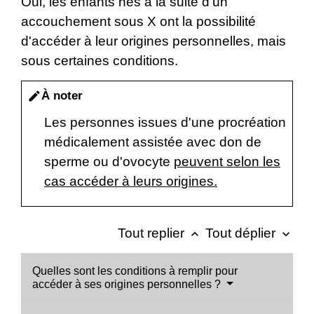
Oui, les enfants nés à la suite d'un
accouchement sous X ont la possibilité
d'accéder à leur origines personnelles, mais
sous certaines conditions.
À noter
edit
Les personnes issues d'une procréation
médicalement assistée avec don de
sperme ou d'ovocyte
peuvent selon les
cas accéder à leurs origines.
Tout replier
Tout déplier
keyboard_arrow_up
keyboard_arrow_down
Quelles sont les conditions à remplir pour
accéder à ses origines personnelles ?