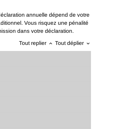
 déclaration annuelle dépend de votre
aditionnel. Vous risquez une pénalité
ission dans votre déclaration.
Tout replier
Tout déplier
keyboard_arrow_up
keyboard_arrow_down