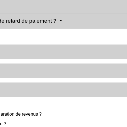
 de retard de paiement ?
claration de revenus ?
le ?