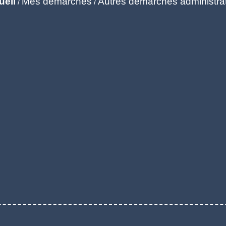
ueil
Mes démarches
Autres démarches administra
/
/