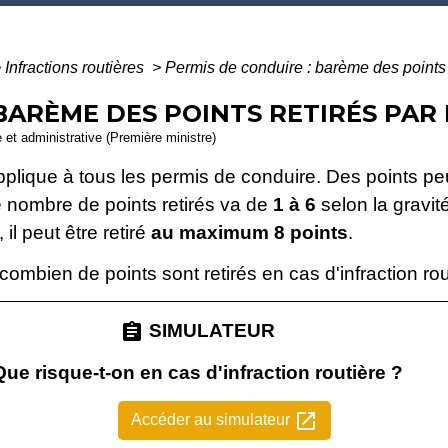
>
Infractions routières
>
Permis de conduire : barème des points r
 BARÈME DES POINTS RETIRÉS PAR
e et administrative (Première ministre)
plique à tous les permis de conduire. Des points peu
e nombre de points retirés va de
1 à 6
selon la gravit
il peut être retiré
au maximum 8 points
.
combien de points sont retirés en cas d'infraction rou
assignment
SIMULATEUR
Que risque-t-on en cas d'infraction routière ?
open_in_new
Accéder au simulateur