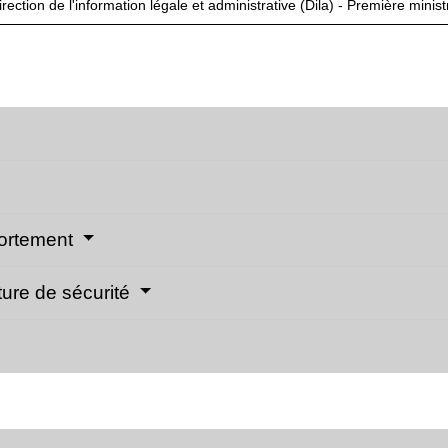
irection de l'information légale et administrative (Dila) - Première minist
portement
ture de sécurité