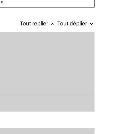
re
Tout replier
Tout déplier
keyboard_arrow_up
keyboard_arrow_down