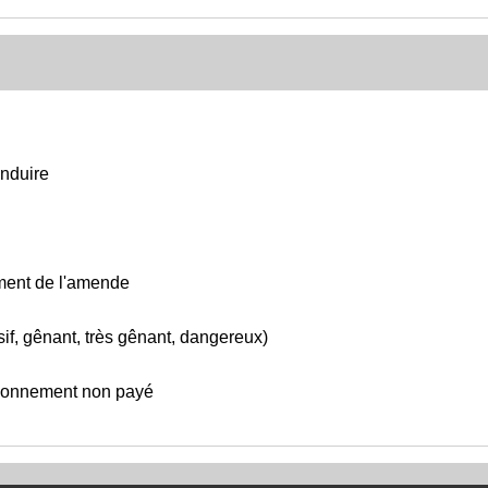
onduire
ement de l'amende
if, gênant, très gênant, dangereux)
ationnement non payé