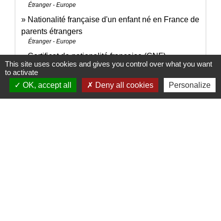
Étranger - Europe
Nationalité française d'un enfant né en France de
parents étrangers
Étranger - Europe
Certificat de nationalité française (CNF)
This site uses cookies and gives you control over what you want
Papiers - Citoyenneté - Élections
to activate
OK, accept all
Deny all cookies
Personalize
Signaler une erreur sur cette page
Nous contacter
Commune de Puylaurens
1 rue de la Mairie
81700 Puylaurens - FRANCE
+33 5 63 75 00 18