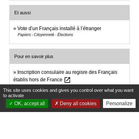
Et aussi
Vote d'un Français installé à l'étranger
Papiers - Citoyenneté - Élections
Pour en savoir plus
Inscription consulaire au regisre des Français
open_in_new
établis hors de France
Ministère chargé de l'Europe et des affaires étrangères
This site uses cookies and gives you control over what you want
open_in_new
Mise en place du répertoire électoral unique
to activate
Institut national de la statistique et des études économiques
OK, accept all
Deny all cookies
Personalize
(Insee)
Signaler une erreur sur cette page