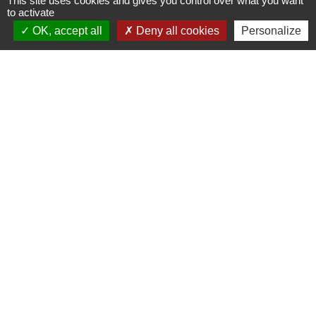
This site uses cookies and gives you control over what you want
to activate
Signaler une erreur sur cette page
OK, accept all
Deny all cookies
Personalize
Nous contacter
Commune de Puylaurens
1 rue de la Mairie
81700 Puylaurens - FRANCE
+33 5 63 75 00 18
Contact par formulaire
Mentions légales
-
Politique de confidentialité
-