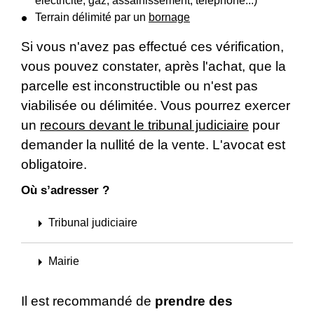
électricité, gaz, assainissement, téléphone...)
Terrain délimité par un
bornage
Si vous n'avez pas effectué ces vérification,
vous pouvez constater, après l'achat, que la
parcelle est inconstructible ou n'est pas
viabilisée ou délimitée. Vous pourrez exercer
un
recours devant le tribunal judiciaire
pour
demander la nullité de la vente. L'avocat est
obligatoire.
Où s’adresser ?
arrow_right
Tribunal judiciaire
arrow_right
Mairie
Il est recommandé de
prendre des