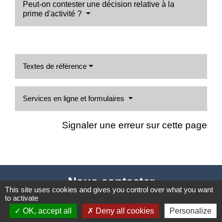
Peut-on contester une décision relative à la
prime d'activité ?
Textes de référence
Services en ligne et formulaires
Signaler une erreur sur cette page
Nous contacter
This site uses cookies and gives you control over what you want
to activate
Commune de Puylaurens
OK, accept all
Deny all cookies
Personalize
1 rue de la Mairie