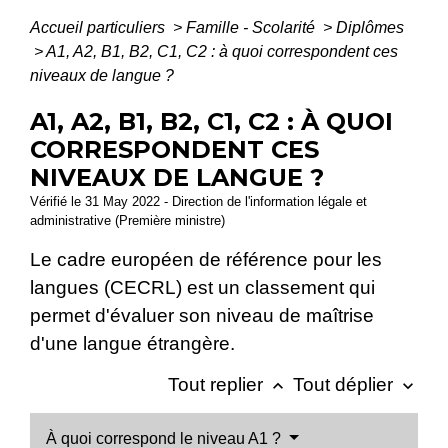
Accueil particuliers
>
Famille - Scolarité
>
Diplômes
>
A1, A2, B1, B2, C1, C2 : à quoi correspondent ces
niveaux de langue ?
A1, A2, B1, B2, C1, C2 : À QUOI
CORRESPONDENT CES
NIVEAUX DE LANGUE ?
Vérifié le 31 May 2022 - Direction de l'information légale et
administrative (Première ministre)
Le cadre européen de référence pour les
langues (CECRL) est un classement qui
permet d'évaluer son niveau de maîtrise
d'une langue étrangère.
Tout replier
Tout déplier
keyboard_arrow_up
keyboard_arrow_down
À quoi correspond le niveau A1 ?