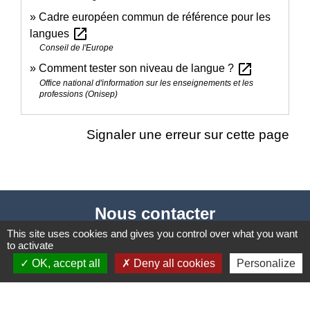
Cadre européen commun de référence pour les
open_in_new
langues
Conseil de l'Europe
open_in_new
Comment tester son niveau de langue ?
Office national d'information sur les enseignements et les
professions (Onisep)
Signaler une erreur sur cette page
Nous contacter
This site uses cookies and gives you control over what you want
Commune de Puylaurens
to activate
1 rue de la Mairie
OK, accept all
Deny all cookies
Personalize
81700 Puylaurens - FRANCE
+33 5 63 75 00 18