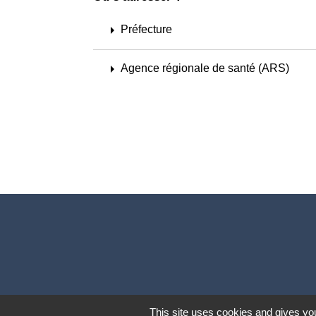
arrow_right
Préfecture
arrow_right
Agence régionale de santé (ARS)
This site uses cookies and gives you