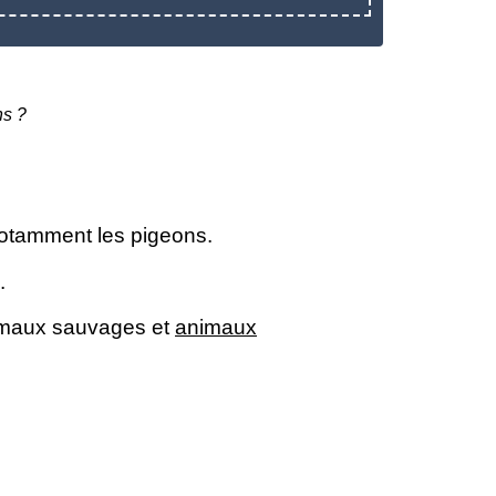
ns ?
notamment les pigeons.
.
nimaux sauvages et
animaux