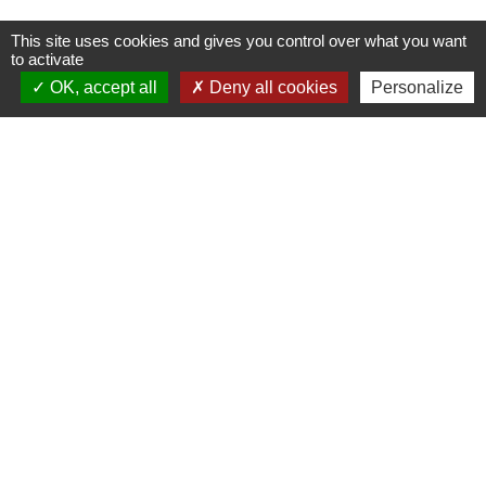
This site uses cookies and gives you control over what you want
Nous contacter
to activate
OK, accept all
Deny all cookies
Personalize
Commune de Puylaurens
1 rue de la Mairie
81700 Puylaurens - FRANCE
+33 5 63 75 00 18
Contact par formulaire
Mentions légales
-
Politique de confidentialité
-
Accessibilité
-
Plan du site
-
Gestion des cookies