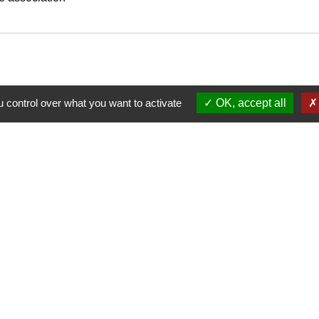
 control over what you want to activate
OK, accept all
Nous contacter
Commune de Puylaurens
1 rue de la Mairie
81700 Puylaurens - FRANCE
+33 5 63 75 00 18
Contact par formulaire