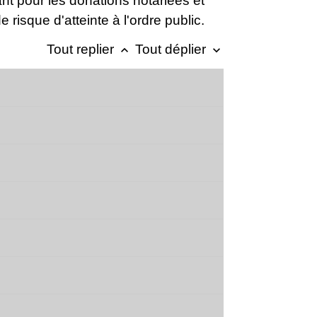
ant pour les donations notariées et
e risque d'atteinte à l'ordre public.
Tout replier
Tout déplier
keyboard_arrow_up
keyboard_arrow_down