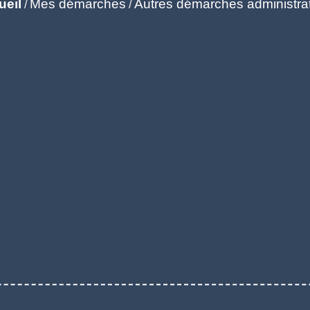
ueil
Mes démarches
Autres démarches administra
/
/