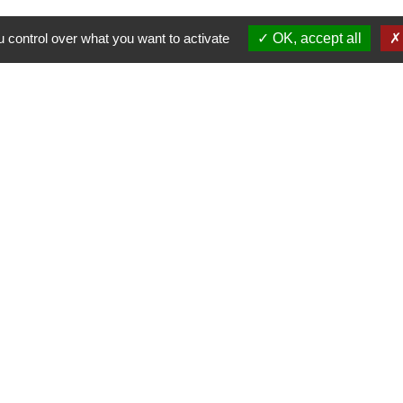
des parents
 control over what you want to activate
OK, accept all
Nous contacter
Commune de Puylaurens
1 rue de la Mairie
81700 Puylaurens - FRANCE