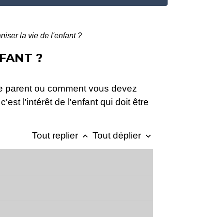
ser la vie de l'enfant ?
FANT ?
tre parent ou comment vous devez
t l'intérêt de l'enfant qui doit être
Tout replier
Tout déplier
keyboard_arrow_up
keyboard_arrow_down