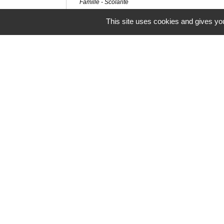
Famille - Scolarité
Autorité parentale en cas de séparation 
This site uses cookies and gives you
Famille - Scolarité
Autorisation de sortie du territoire (AST)
Étranger - Europe
Exercice de l'autorité parentale
Famille - Scolarité