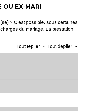
E OU EX-MARI
e) ? C'est possible, sous certaines
x charges du mariage. La prestation
Tout replier
Tout déplier
keyboard_arrow_up
keyboard_arrow_down