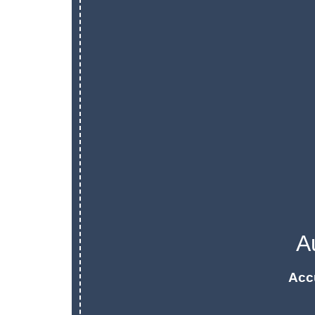
A
Acc