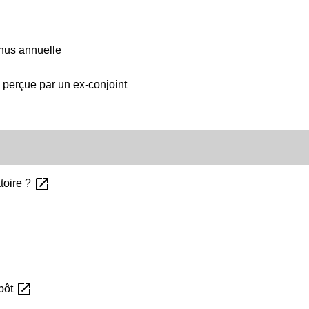
enus annuelle
e perçue par un ex-conjoint
open_in_new
toire ?
open_in_new
mpôt