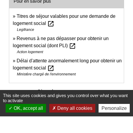
Pour en savoir plus
Titres de séjour valables pour une demande de
open_in_new
logement social
Legifrance
Revenus à ne pas dépasser pour obtenir un
open_in_new
logement social (dont PLI)
Action logement
Délai d'attente anormalement long pour obtenir un
open_in_new
logement social
Ministère chargé de l'environnement
Signaler une erreur sur cette page
This site uses cookies and gives you control over what you want
to activate
OK, accept all
Deny all cookies
Personalize
Nous contacter