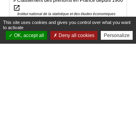
Classement des prénoms en France depuis 1900
open_in_new
Institut national de la statistique et des études économiques
(Insee)
This site uses cookies and gives you control over what you want
to activate
OK, accept all
Deny all cookies
Personalize
Signaler une erreur sur cette page
Nous contacter
Commune de Puylaurens
1 rue de la Mairie
81700 Puylaurens - FRANCE
+33 5 63 75 00 18
Contact par formulaire