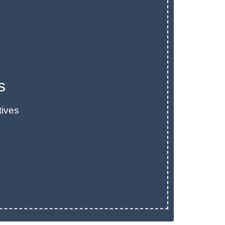
s
tives