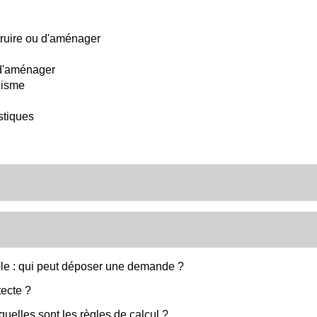
truire ou d'aménager
 d'aménager
nisme
stiques
ble : qui peut déposer une demande ?
tecte ?
quelles sont les règles de calcul ?