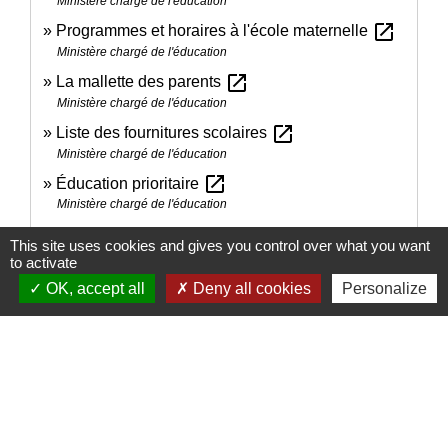
Ministère chargé de l'éducation
open_in_new
Programmes et horaires à l'école maternelle
Ministère chargé de l'éducation
open_in_new
La mallette des parents
Ministère chargé de l'éducation
open_in_new
Liste des fournitures scolaires
Ministère chargé de l'éducation
open_in_new
Éducation prioritaire
Ministère chargé de l'éducation
Programme d'enseignement du CP, du CE1 et du
This site uses cookies and gives you control over what you want
open_in_new
CE2 - Cycle 2
to activate
Ministère chargé de l'éducation
OK, accept all
Deny all cookies
Personalize
Programme d'enseignement de CM1, CM2 et 6e -
open_in_new
Cycle 3
Ministère chargé de l'éducation
Socle commun de connaissances, de
open_in_new
compétences et de culture
Ministère chargé de l'éducation